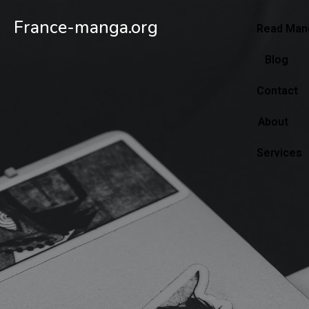
France-manga.org
Read Mang
Blog
Contact
About
Services