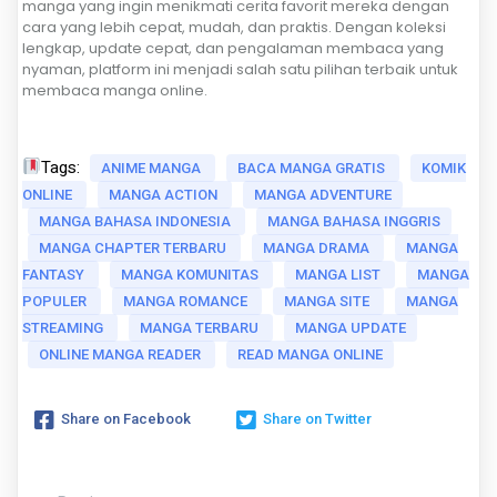
manga yang ingin menikmati cerita favorit mereka dengan
cara yang lebih cepat, mudah, dan praktis. Dengan koleksi
lengkap, update cepat, dan pengalaman membaca yang
nyaman, platform ini menjadi salah satu pilihan terbaik untuk
membaca manga online.
Tags:
ANIME MANGA
BACA MANGA GRATIS
KOMIK
ONLINE
MANGA ACTION
MANGA ADVENTURE
MANGA BAHASA INDONESIA
MANGA BAHASA INGGRIS
MANGA CHAPTER TERBARU
MANGA DRAMA
MANGA
FANTASY
MANGA KOMUNITAS
MANGA LIST
MANGA
POPULER
MANGA ROMANCE
MANGA SITE
MANGA
STREAMING
MANGA TERBARU
MANGA UPDATE
ONLINE MANGA READER
READ MANGA ONLINE
Share on Facebook
Share on Twitter