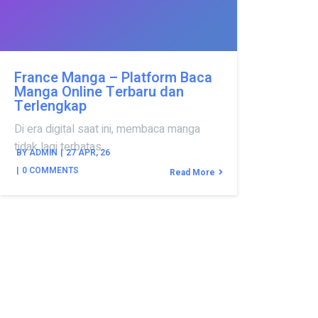
France Manga – Platform Baca
Manga Online Terbaru dan
Terlengkap
Di era digital saat ini, membaca manga
tidak lagi terbatas…
BY
ADMIN
|
27
APR, 26
|
0 COMMENTS
Read More